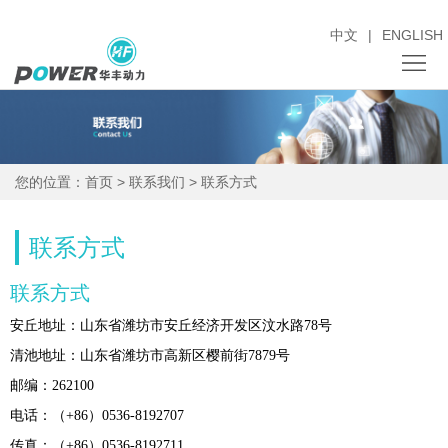
中文
|
ENGLISH
关
于
新
您的位置：
首页
>
联系我们
>
联系方式
我
闻
产
们
中
品
采
联系方式
心
中
购
销
联系方式
安丘地址：山东省潍坊市安丘经济开发区汶水路78号
心
招
售
人
清池地址：山东省潍坊市高新区樱前街7879号
标
服
才
投
邮编：262100
电话：（+86）0536-8192707
务
招
资
联
传真：（+86）0536-8192711