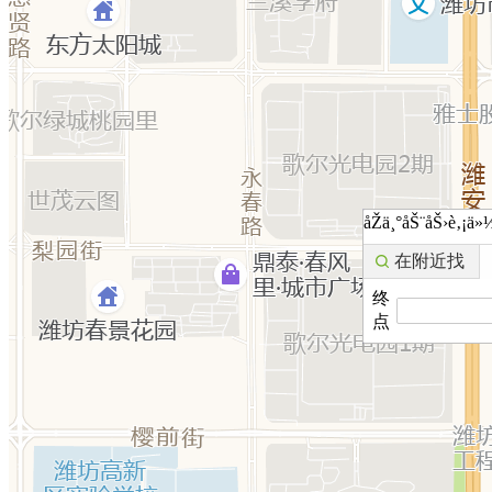
åŽä¸°åŠ¨åŠ›è‚¡
在附近找
终
点